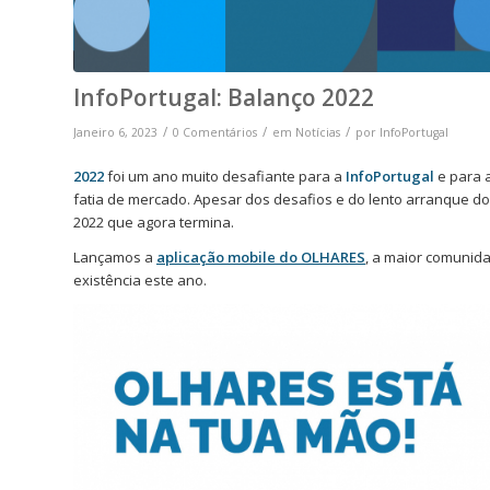
InfoPortugal: Balanço 2022
/
/
/
Janeiro 6, 2023
0 Comentários
em
Notícias
por
InfoPortugal
2022
foi um ano muito desafiante para a
InfoPortugal
e para 
fatia de mercado. Apesar dos desafios e do lento arranque d
2022 que agora termina.
Lançamos a
aplicação mobile do OLHARES
, a maior comunid
existência este ano.