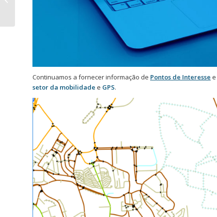
Funchal – edição 2023
Continuamos a fornecer informação de
Pontos de Interesse
setor da mobilidade
e
GPS
.