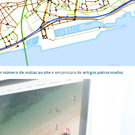
m
número de visitas ao site
e em procura de
artigos patrocinados
.