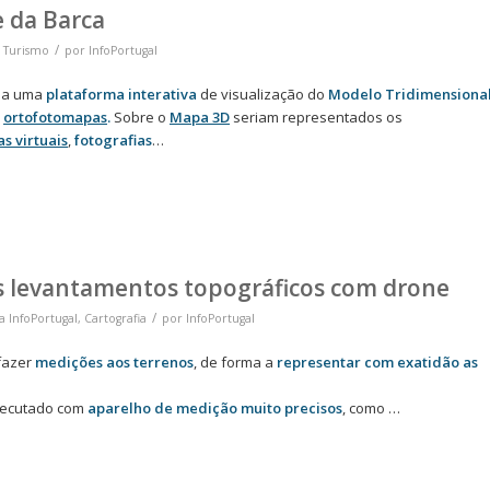
e da Barca
/
,
Turismo
por
InfoPortugal
ia uma
plataforma interativa
de visualização do
Modelo Tridimensiona
s
ortofotomapas
.
Sobre o
Mapa 3D
seriam representados os
as virtuais
,
fotografias
…
s levantamentos topográficos com drone
/
 InfoPortugal
,
Cartografia
por
InfoPortugal
 fazer
medições aos terrenos
, de forma a
representar com exatidão as
executado com
aparelho de medição muito precisos
, como …