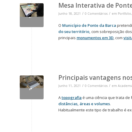
Mesa Interativa de Pont
/
/
Junho 18, 2021
0 Comentários
em
Portfolio
O
Município de Ponte da Barca
pretend
do seu território,
com sobreposição do
principais
monumentos em 3D
, com
visit
Principais vantagens no
/
/
Junho 11, 2021
0 Comentários
em
Academia
A
topografia
é uma ciência que trata de
distâncias, áreas e volumes
.
Habitualmente este tipo de trabalho é 