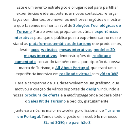
Este é um evento estratégico e o lugar ideal para partilhar
experiências e ideias, potenciar novos contactos, reforçar
laços com clientes, promover os melhores negócios e mostrar
o que fazemos melhor, a nível de
Soluções Tecnológicas de
Turismo
. Para o evento, preparamos várias
experiências
interativas
para que o público possa experimentar no nosso
stand as
plataformas temáticas de turismo
que produzimos,
desde
apps
,
websites
,
mesas interativas
,
modelos 3D
,
mapas interativos
, demonstrações de
realidade
aumentada
, contando também com a participação da nossa
marca de Turismo, o
All About Portugal
, que trará uma
experiência imersiva em
realidade virtual
com
vídeo 360º
.
Para a campanha da BTL desenvolvemos um grafismo, que
motivou a criação de vários suportes de
design
, incluindo a
nossa
brochura de oferta
e a
landingpage
onde poderá obter
o
Sales Kit de Turismo
a pedido, gratuitamente.
Junte-se a nós no maior networking profissional de
Turismo
em Portugal
. Temos todo o gosto em recebê-lo no nosso
Stand 3G90, no pavilhão 3
.