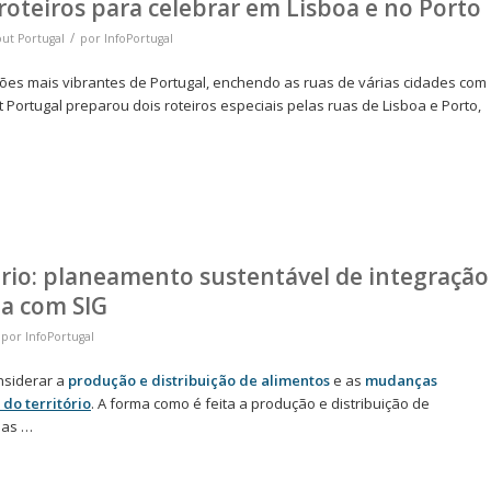
roteiros para celebrar em Lisboa e no Porto
/
out Portugal
por
InfoPortugal
ões mais vibrantes de Portugal, enchendo as ruas de várias cidades com
t Portugal preparou dois roteiros especiais pelas ruas de Lisboa e Porto,
rio: planeamento sustentável de integração
ma com SIG
por
InfoPortugal
nsiderar a
produção e distribuição de alimentos
e as
mudanças
do território
. A forma como é feita a produção e distribuição de
nas …