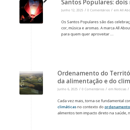
Santos Populares: dois 
/
/
Junho 12, 2025
0 Comentários
em
All Ab
Os Santos Populares são das celebraç
cor, música e aromas. A marca All Abou
para quem quer aproveitar …
Ordenamento do Territó
da alimentação e do cli
/
/
/
Junho 6, 2025
0 Comentários
em
Notícias
Cada vez mais, torna-se fundamental co
climáticas
no contexto do
ordenamento 
alimentos tem impacto direto na saúde, 