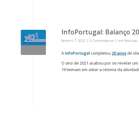
InfoPortugal: Balanço 2
/
/
Janeiro 7, 2022
0 Comentários
em
Notícias
A
InfoPortugal
completou
20 anos
de ida
O ano de 2021 acabou por se revelar um 
19 teimam em adiar a retoma da ativida