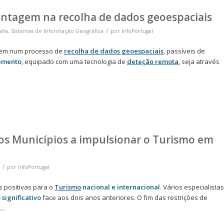
ntagem na recolha de dados geoespaciais
/
afia
,
Sistemas de Informação Geográfica
por
InfoPortugal
tem num processo de
recolha de dados geoespaciais
, passíveis de
imento
, equipado com uma tecnologia de
deteção remota
, seja através
 os Municípios a impulsionar o Turismo em
/
por
InfoPortugal
s positivas para o
Turismo
nacional e internacional
. Vários especialistas
significativo
face aos dois anos anteriores. O fim das restrições de
 …