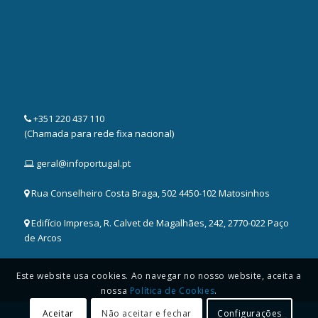
+351 220 437 110
(Chamada para rede fixa nacional)
geral@infoportugal.pt
Rua Conselheiro Costa Braga, 502 4450-102 Matosinhos
Edifício Impresa, R. Calvet de Magalhães, 242, 2770-022 Paço
de Arcos
Este website usa cookies. Ao navegar no nosso website, aceita a
nossa
Política de Cookies
.
Aceitar
Não aceitar e fechar
Configurações