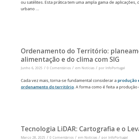
ou satélites. Esta prática tem uma ampla gama de aplicaçõe
urbano …
Ordenamento do Território: planeame
alimentação e do clima com SIG
/
/
/
Junho 6, 2025
0 Comentários
em
Notícias
por
InfoPortugal
Cada vez mais, torna-se fundamental considerar a
produção e
ordenamento do território
. A forma como é feita a produção 
Tecnologia LiDAR: Cartografia e o L
/
/
/
Março 28, 2025
0 Comentários
em
Notícias
por
InfoPortugal