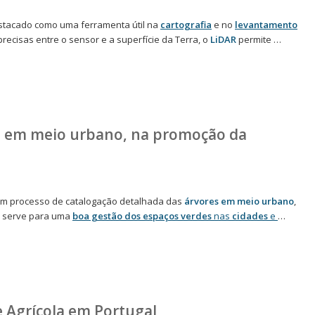
stacado como uma ferramenta útil na
cartografia
e no
levantamento
precisas entre o sensor e a superfície da Terra, o
LiDAR
permite …
o em meio urbano, na promoção da
um processo de catalogação detalhada das
árvores em meio urbano
,
o serve para uma
boa gestão dos espaços verdes
nas
cidades
e
…
e Agrícola em Portugal