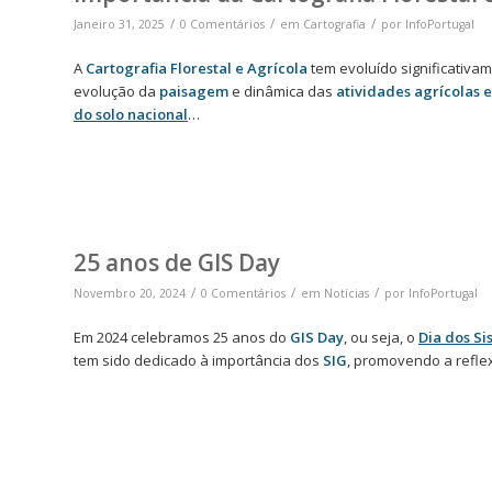
/
/
/
Janeiro 31, 2025
0 Comentários
em
Cartografia
por
InfoPortugal
A
Cartografia Florestal e Agrícola
tem evoluído significativ
evolução da
paisagem
e dinâmica das
atividades agrícolas e 
do solo nacional
…
25 anos de GIS Day
/
/
/
Novembro 20, 2024
0 Comentários
em
Notícias
por
InfoPortugal
Em 2024 celebramos 25 anos do
GIS Day
, ou seja, o
Dia dos Si
tem sido dedicado à importância dos
SIG
, promovendo a refle