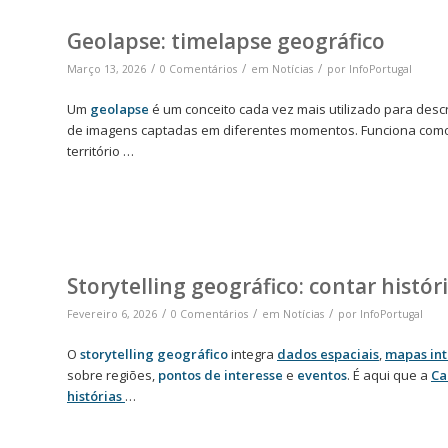
Geolapse: timelapse geográfico
/
/
/
Março 13, 2026
0 Comentários
em
Notícias
por
InfoPortugal
Um
geolapse
é um conceito cada vez mais utilizado para descr
de imagens captadas em diferentes momentos. Funciona co
território …
Storytelling geográfico: contar histó
/
/
/
Fevereiro 6, 2026
0 Comentários
em
Notícias
por
InfoPortugal
O
storytelling geográfico
integra
dados espaciais
,
mapas int
sobre regiões,
pontos de interesse
e
eventos
. É aqui que a
Ca
histórias
…