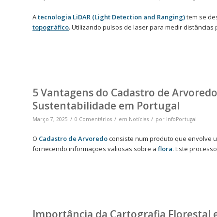
A
tecnologia LiDAR (Light Detection and Ranging)
tem se de
topográfico
. Utilizando pulsos de laser para medir distâncias 
5 Vantagens do Cadastro de Arvored
Sustentabilidade em Portugal
/
/
/
Março 7, 2025
0 Comentários
em
Notícias
por
InfoPortugal
O
Cadastro de Arvoredo
consiste num produto que envolve 
fornecendo informações valiosas sobre a
flora
. Este process
Importância da Cartografia Florestal 