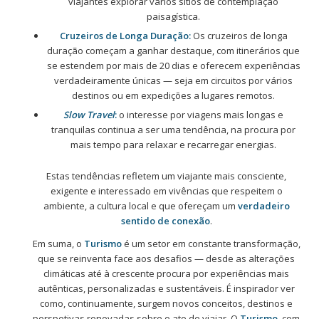
viajantes explorar vários sítios de contemplação
paisagística.
Cruzeiros de Longa Duração:
Os cruzeiros de longa
duração começam a ganhar destaque, com itinerários que
se estendem por mais de 20 dias e oferecem experiências
verdadeiramente únicas — seja em circuitos por vários
destinos ou em expedições a lugares remotos.
Slow Travel
:
o interesse por viagens mais longas e
tranquilas continua a ser uma tendência, na procura por
mais tempo para relaxar e recarregar energias.
Estas tendências refletem um viajante mais consciente,
exigente e interessado em vivências que respeitem o
ambiente, a cultura local e que ofereçam um
verdadeiro
sentido de conexão
.
Em suma, o
Turismo
é um setor em constante transformação,
que se reinventa face aos desafios — desde as alterações
climáticas até à crescente procura por experiências mais
autênticas, personalizadas e sustentáveis. É inspirador ver
como, continuamente, surgem novos conceitos, destinos e
perspetivas renovadas sobre o ato de viajar. O
Turismo
, com