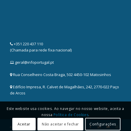
+351 220 437 110
(Chamada para rede fixa nacional)
geral@infoportugal.pt
Rua Conselheiro Costa Braga, 502 4450-102 Matosinhos
Edifício Impresa, R. Calvet de Magalhães, 242, 2770-022 Paço
de Arcos
Este website usa cookies. Ao navegar no nosso website, aceita a
nossa
Política de Cookies
.
Aceitar
Não aceitar e fechar
Configurações
© 2025 Copyright -
InfoPortugal S.A.