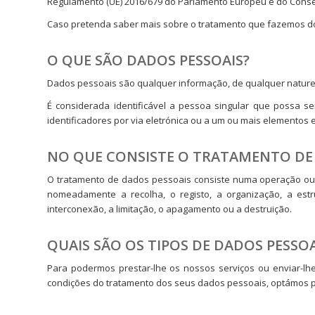
Regulamento (UE) 2016/679 do Parlamento Europeu e do Conselho
Caso pretenda saber mais sobre o tratamento que fazemos dos
O QUE SÃO DADOS PESSOAIS?
Dados pessoais são qualquer informação, de qualquer natureza
É considerada identificável a pessoa singular que possa se
identificadores por via eletrónica ou a um ou mais elementos esp
NO QUE CONSISTE O TRATAMENTO DE 
O tratamento de dados pessoais consiste numa operação ou
nomeadamente a recolha, o registo, a organização, a estru
interconexão, a limitação, o apagamento ou a destruição.
QUAIS SÃO OS TIPOS DE DADOS PESSO
Para podermos prestar-lhe os nossos serviços ou enviar-l
condições do tratamento dos seus dados pessoais, optámos p