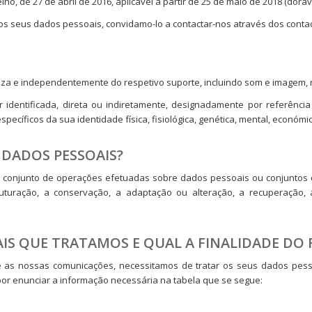
, de 27 de abril de 2016, aplicável a partir de 25 de maio de 2018 (dora
 seus dados pessoais, convidamo-lo a contactar-nos através dos contac
 e independentemente do respetivo suporte, incluindo som e imagem, rela
r identificada, direta ou indiretamente, designadamente por referênci
ecíficos da sua identidade física, fisiológica, genética, mental, económica
DADOS PESSOAIS?
 conjunto de operações efetuadas sobre dados pessoais ou conjuntos d
turação, a conservação, a adaptação ou alteração, a recuperação, a 
AIS QUE TRATAMOS E QUAL A FINALIDADE DO
he as nossas comunicações, necessitamos de tratar os seus dados pes
or enunciar a informação necessária na tabela que se segue: