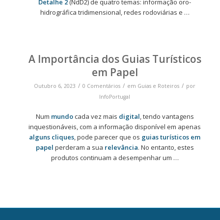
Detalhe 2
(NdD2) de quatro temas: informação oro-
hidrográfica tridimensional, redes rodoviárias e …
A Importância dos Guias Turísticos
em Papel
/
/
/
Outubro 6, 2023
0 Comentários
em
Guias e Roteiros
por
InfoPortugal
Num
mundo
cada vez mais
digital
, tendo vantagens
inquestionáveis, com a informação disponível em apenas
alguns cliques
, pode parecer que os
guias turísticos em
papel
perderam a sua
relevância
. No entanto, estes
produtos continuam a desempenhar um …