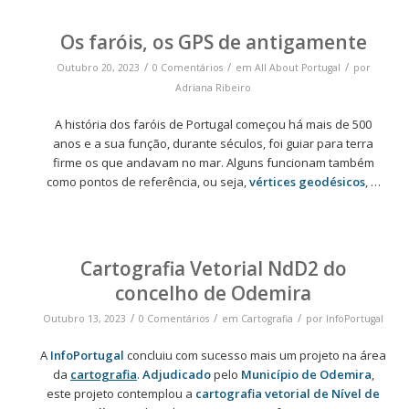
Os faróis, os GPS de antigamente
/
/
/
Outubro 20, 2023
0 Comentários
em
All About Portugal
por
Adriana Ribeiro
A história dos faróis de Portugal começou há mais de 500
anos e a sua função, durante séculos, foi guiar para terra
firme os que andavam no mar. Alguns funcionam também
como pontos de referência, ou seja,
vértices geodésicos
, …
Cartografia Vetorial NdD2 do
concelho de Odemira
/
/
/
Outubro 13, 2023
0 Comentários
em
Cartografia
por
InfoPortugal
A
InfoPortugal
concluiu com sucesso mais um projeto na área
da
cartografia
.
Adjudicado
pelo
Município de Odemira
,
este projeto contemplou a
cartografia vetorial de Nível de