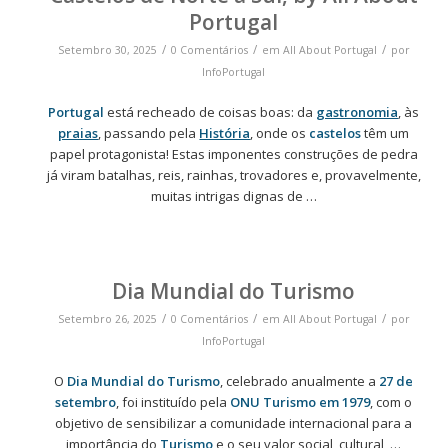
Portugal
/
/
/
Setembro 30, 2025
0 Comentários
em
All About Portugal
por
InfoPortugal
Portugal
está recheado de coisas boas: da
gastronomia
, às
praias
, passando pela
História
, onde os
castelos
têm um
papel protagonista! Estas imponentes construções de pedra
já viram batalhas, reis, rainhas, trovadores e, provavelmente,
muitas intrigas dignas de …
Dia Mundial do Turismo
/
/
/
Setembro 26, 2025
0 Comentários
em
All About Portugal
por
InfoPortugal
O
Dia Mundial do Turismo
, celebrado anualmente a
27 de
setembro
, foi instituído pela
ONU Turismo em 1979
, com o
objetivo de sensibilizar a comunidade internacional para a
importância do
Turismo
e o seu valor social, cultural, …