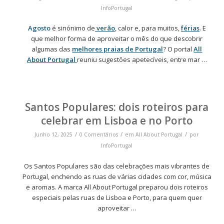
InfoPortugal
Agosto
é sinónimo de
verão
, calor e, para muitos,
férias
. E
que melhor forma de aproveitar o mês do que descobrir
algumas das
melhores praias de Portugal
? O portal
All
About Portugal
reuniu sugestões apetecíveis, entre mar …
Santos Populares: dois roteiros para
celebrar em Lisboa e no Porto
/
/
/
Junho 12, 2025
0 Comentários
em
All About Portugal
por
InfoPortugal
Os Santos Populares são das celebrações mais vibrantes de
Portugal, enchendo as ruas de várias cidades com cor, música
e aromas. A marca All About Portugal preparou dois roteiros
especiais pelas ruas de Lisboa e Porto, para quem quer
aproveitar …