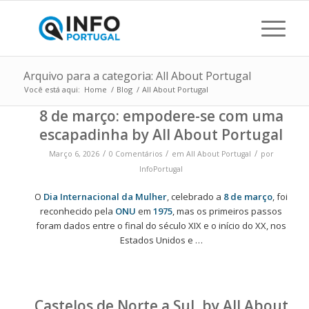
Arquivo para a categoria: All About Portugal
Você está aqui:
Home
/
Blog
/
All About Portugal
8 de março: empodere-se com uma
escapadinha by All About Portugal
/
/
/
Março 6, 2026
0 Comentários
em
All About Portugal
por
InfoPortugal
O
Dia Internacional da Mulher
, celebrado a
8 de março
, foi
reconhecido pela
ONU
em
1975
, mas os primeiros passos
foram dados entre o final do século XIX e o início do XX, nos
Estados Unidos e …
Castelos de Norte a Sul, by All About