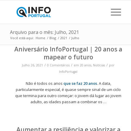
Arquivo para o mês: Julho, 2021
Você está aqui:
Home
/
Blog
/
2021
/
Julho
Aniversário InfoPortugal | 20 anos a
mapear o futuro
/
/
/
Julho 26, 2021
0 Comentários
em
20 anos
,
Notícias
por
InfoPortugal
Não é todos os anos
que se faz 20 anos
. A data,
particularmente especial, é quase sempre sinal de um ciclo
que termina para outro começar: o jovem dá lugar ao jovem
adulto, as idades passam a combinar os …
Aumentar a resiliência e valorizar a