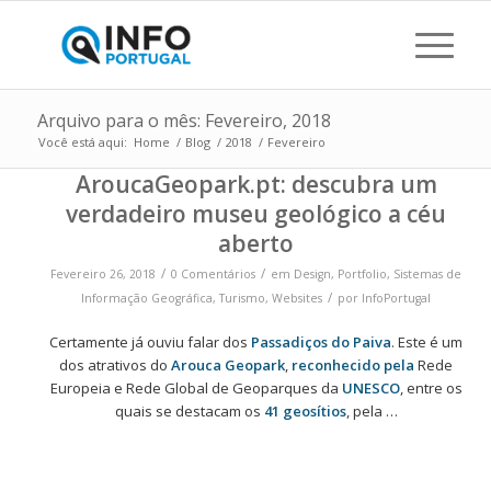
Arquivo para o mês: Fevereiro, 2018
Você está aqui:
Home
/
Blog
/
2018
/
Fevereiro
AroucaGeopark.pt: descubra um
verdadeiro museu geológico a céu
aberto
/
/
Fevereiro 26, 2018
0 Comentários
em
Design
,
Portfolio
,
Sistemas de
/
Informação Geográfica
,
Turismo
,
Websites
por
InfoPortugal
Certamente já ouviu falar dos
Passadiços do Paiva
. Este é um
dos atrativos do
Arouca Geopark
,
reconhecido pela
Rede
Europeia e Rede Global de Geoparques da
UNESCO
, entre os
quais se destacam os
41 geosítios
, pela …