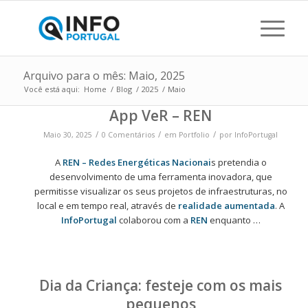
Arquivo para o mês: Maio, 2025
Você está aqui:
Home
/
Blog
/
2025
/
Maio
App VeR – REN
/
/
/
Maio 30, 2025
0 Comentários
em
Portfolio
por
InfoPortugal
A
REN – Redes Energéticas Nacionai
s pretendia o
desenvolvimento de uma ferramenta inovadora, que
permitisse visualizar os seus projetos de infraestruturas, no
local e em tempo real, através de
realidade aumentada
. A
InfoPortugal
colaborou com a
REN
enquanto …
Dia da Criança: festeje com os mais
pequenos