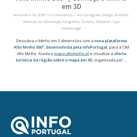
em 3D
/
/
Novembro 16, 2018
0 Comentários
em
Cartografia
,
Design
,
Portfolio
,
/
Sistemas de Informação Geográfica
,
Turismo
,
Websites
por
InfoPortugal
Descubra o Minho em 3 dimensões com a
nova plataforma
Alto Minho 360º, desenvolvida pela InfoPortugal
, para a CIM
Alto Minho. Aceda a
mapa.altominho.pt
e visualize a
oferta
turística da região sobre o mapa em 3D
, organizada por …