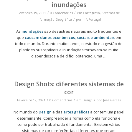
inundações
/
/
Fevereiro 19, 2021
0 Comentários
em
Cartografia
,
Sistemas de
/
Informação Geográfica
por
InfoPortugal
As
inundações
são desastres naturais muito frequentes e
que
causam danos económicos, sociais e ambientais
em
todo o mundo. Durante muitos anos, o estudo e a gestão de
planícies susceptíveis a inundações tornavam-se muito
dispendiosos e de difícil obtenção, uma
…
Design Shots: diferentes sistemas de
cor
/
/
/
Fevereiro 12, 2021
0 Comentários
em
Design
por
José Garcês
No mundo do
Design
e das
artes gráficas
a cor tem um papel
determinante. Compreender a forma como ela funciona e
como pode ser trabalhada é fundamental. Existem vários
sistemas de cor e referências diferentes que geram