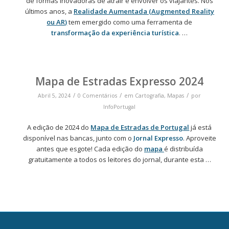
de formas inovadoras de atrair e envolver os viajantes. Nos
últimos anos, a
Realidade Aumentada (Augmented Reality
ou AR)
tem emergido como uma ferramenta de
transformação da experiência turística
. …
Mapa de Estradas Expresso 2024
/
/
/
Abril 5, 2024
0 Comentários
em
Cartografia
,
Mapas
por
InfoPortugal
A edição de 2024 do
Mapa de Estradas de Portugal
já está
disponível nas bancas, junto com o
Jornal Expresso
. Aproveite
antes que esgote! Cada edição do
mapa
é distribuída
gratuitamente a todos os leitores do jornal, durante esta …