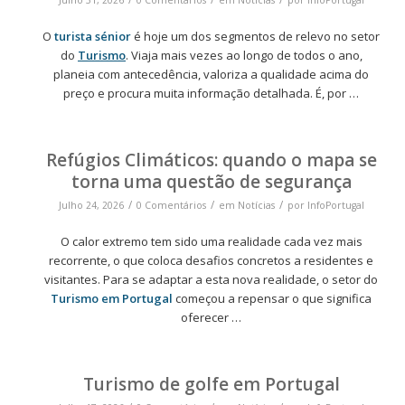
Julho 31, 2026
0 Comentários
em
Notícias
por
InfoPortugal
O
turista sénior
é hoje um dos segmentos de relevo no setor
do
Turismo
. Viaja mais vezes ao longo de todos o ano,
planeia com antecedência, valoriza a qualidade acima do
preço e procura muita informação detalhada. É, por …
Refúgios Climáticos: quando o mapa se
torna uma questão de segurança
/
/
/
Julho 24, 2026
0 Comentários
em
Notícias
por
InfoPortugal
O calor extremo tem sido uma realidade cada vez mais
recorrente, o que coloca desafios concretos a residentes e
visitantes. Para se adaptar a esta nova realidade, o setor do
Turismo em Portugal
começou a repensar o que significa
oferecer …
Turismo de golfe em Portugal