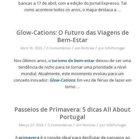
bancas a 17 de abril, com a edição do Jornal Expresso. Tal
como acontece todos os anos, o mapa destaca a …
Glow-Cations: O Futuro das Viagens de
Bem-Estar
/
/
/
Abril 10, 2026
0 Comentários
em
Notícias
por
InfoPortugal
Nos últimos anos, o
turismo de bem-estar
deixou de ser uma
tendência de nicho para se tornar uma prioridade a nível
mundial. Atualmente, este movimento evoluiu para um
conceito inovador:
Glow-Cations
. Em vez de férias de lazer em
torno …
Passeios de Primavera: 5 dicas All About
Portugal
/
/
/
Março 27, 2026
0 Comentários
em
Notícias
por
InfoPortugal
A
primavera
é o convite ideal para desfrutar de passeios ao