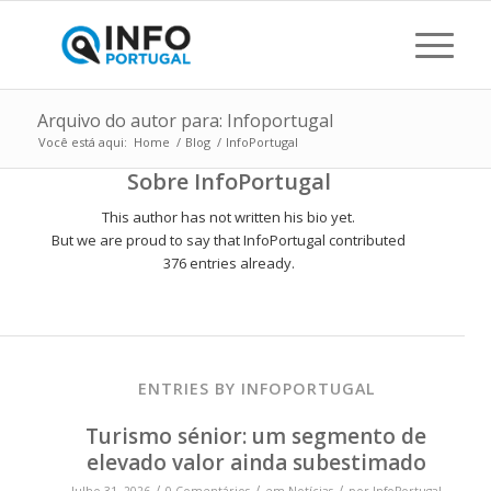
Arquivo do autor para: Infoportugal
Você está aqui:
Home
/
Blog
/
InfoPortugal
Sobre
InfoPortugal
This author has not written his bio yet.
But we are proud to say that
InfoPortugal
contributed
376 entries already.
ENTRIES BY INFOPORTUGAL
Turismo sénior: um segmento de
elevado valor ainda subestimado
/
/
/