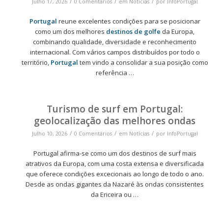
/
/
/
Julho 17, 2026
0 Comentários
em
Notícias
por
InfoPortugal
Portugal
reune excelentes condições para se posicionar
como um dos melhores
destinos de golfe
da Europa,
combinando qualidade, diversidade e reconhecimento
internacional. Com vários campos distribuídos por todo o
território,
Portugal
tem vindo a consolidar a sua posição como
referência …
Turismo de surf em Portugal:
geolocalização das melhores ondas
/
/
/
Julho 10, 2026
0 Comentários
em
Notícias
por
InfoPortugal
Portugal afirma-se como um dos destinos de surf mais
atrativos da Europa, com uma costa extensa e diversificada
que oferece condições excecionais ao longo de todo o ano.
Desde as ondas gigantes da Nazaré às ondas consistentes
da Ericeira ou …