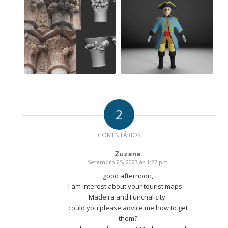
2
COMENTÁRIOS
Zuzana
Setembro 25, 2023 às 1:27 pm
says:
good afternoon,
I am interest about your tourist maps –
Madeira and Funchal city.
could you please advice me how to get
them?