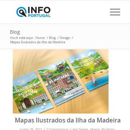
Blog
Você está aqui:
Home
/
Blog
/
Design
/
Mapas Ilustrados da Ilha da Madeira
Mapas Ilustrados da Ilha da Madeira
/
/
Junho 29, 2022
2 Comentários
em
Design
,
Mapas
,
Portfolio
,