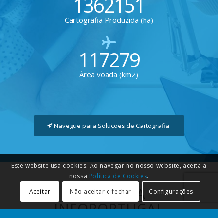
1362151
Cartografia Produzida (ha)
117279
Área voada (km2)
Navegue para Soluções de Cartografia
Este website usa cookies. Ao navegar no nosso website, aceita a
nossa
Política de Cookies
.
ACADEMIA
Aceitar
Não aceitar e fechar
Configurações
INFOPORTUGAL