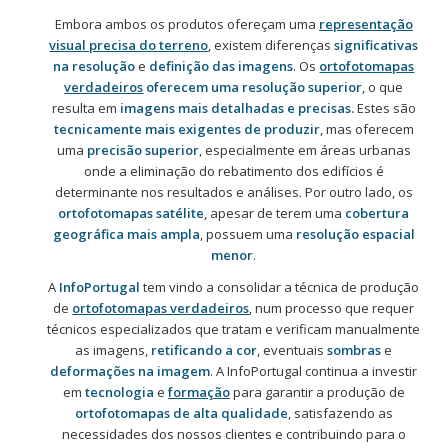
Embora ambos os produtos ofereçam uma
representação
visual precisa do terreno
, existem diferenças
significativas
na resolução
e
definição das imagens
. Os
ortofotomapas
verdadeiros
oferecem uma resolução superior
, o que
resulta em
imagens mais detalhadas e precisas.
Estes são
tecnicamente mais exigentes de produzir
, mas oferecem
uma
precisão superior
, especialmente em áreas urbanas
onde a eliminação do rebatimento dos edifícios é
determinante nos resultados e análises. Por outro lado, os
ortofotomapas satélite
, apesar de terem uma
cobertura
geográfica mais ampla
, possuem uma
resolução espacial
menor
.
A
InfoPortugal
tem vindo a consolidar a técnica de produção
de
ortofotomapas verdadeiros
, num processo que requer
técnicos especializados que tratam e verificam manualmente
as imagens,
retificando a cor
, eventuais
sombras
e
deformações na imagem
. A InfoPortugal continua a investir
em
tecnologia
e
formação
para garantir a produção de
ortofotomapas de alta qualidade
, satisfazendo as
necessidades dos nossos clientes e contribuindo para o