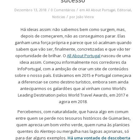
sucesso
/
/
Dezembro 13, 2018
0 Comentários
em
All About Portugal
,
Editorial
,
/
Notícias
por
João Vieira
Há ideias assim: não sabemos bem como surgem, mas,
depois de começarem, não as conseguimos parar. Elas
ganham uma força própria e parece que só acalmam quando
sabem que vão ser, finalmente, concretizadas e que vão ter
oportunidade de brilhar. O
All About Portugal
nasceu de uma
ideia assim. Começou informalmente nos corredores da
InfoPortugal, com a ambição de criar um site de conteúdos
sobre o nosso país. Estávamos em 2015 e Portugal começava
a diferenciar-se como destino turístico, embora sem ainda
anteciparmos os galardões que aí vinham como World’s
Leading Destination pelos World Travel Awards, em 2017 e
agora em 2018.
Percebemos, com naturalidade, que havia algo em comum
entre quem se perde nos tesouros históricos de Guimarães,
quem aprecia um bom vinho verde, quem ruma às planícies
quentes do Alentejo ou mergulha nas lagoas açorianas, só
para dar alguns exemplos.
Há uma vontade de descoberta