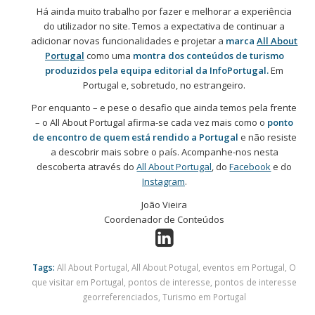
Há ainda muito trabalho por fazer e melhorar a experiência
do utilizador no site. Temos a expectativa de continuar a
adicionar novas funcionalidades e projetar a
marca
All About
Portugal
como uma
montra dos conteúdos de turismo
produzidos pela equipa editorial da InfoPortugal.
Em
Portugal e, sobretudo, no estrangeiro.
Por enquanto – e pese o desafio que ainda temos pela frente
– o All About Portugal afirma-se cada vez mais como o
ponto
de encontro de quem está rendido a Portugal
e não resiste
a descobrir mais sobre o país. Acompanhe-nos nesta
descoberta através do
All About Portugal
, do
Facebook
e do
Instagram
.
João Vieira
Coordenador de Conteúdos
Tags:
All About Portugal
,
All About Potugal
,
eventos em Portugal
,
O
que visitar em Portugal
,
pontos de interesse
,
pontos de interesse
georreferenciados
,
Turismo em Portugal