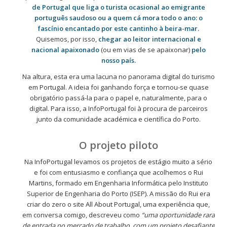
de Portugal que liga o turista ocasional ao emigrante
português saudoso ou a quem cá mora todo o ano: o
fascínio encantado por este cantinho à beira-mar.
Quisemos, por isso,
chegar ao leitor internacional e
nacional apaixonado
(ou em vias de se apaixonar)
pelo
nosso país.
Na altura, esta era uma lacuna no panorama digital do turismo
em Portugal. A ideia foi ganhando força e tornou-se quase
obrigatório passá-la para o papel e, naturalmente, para o
digital. Para isso, a InfoPortugal foi à procura de parceiros
junto da comunidade académica e científica do Porto.
O projeto piloto
Na InfoPortugal levamos os projetos de estágio muito a sério
e foi com entusiasmo e confiança que acolhemos o Rui
Martins, formado em Engenharia Informática pelo Instituto
Superior de Engenharia do Porto (ISEP). A missão do Rui era
criar do zero o site All About Portugal, uma experiência que,
em conversa comigo, descreveu como
“uma oportunidade rara
de entrada no mercado de trabalho, com um projeto desafiante