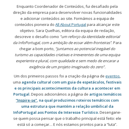
Enquanto Coordenador de Conteúdos, fui desafiado pela
direção da empresa para desenvolver novas funcionalidades
e adicionar conteúdos ao site. Formámos a equipa de
conteúdos pioneira do
All About Portugal
para alcançar este
objetivo. Sara Quelhas, editora da equipa de redação,
descreve o desafio como
“um reforço da identidade editorial
da InfoPortugal, com a ambição de ecoar além-fronteiras”
. Para
chegar a bom porto,
“juntamos ao potencial inegável do
turismo as capacidades criativas e irreverentes de uma equipa
experiente e plural, com qualidade e sem medo de encarar a
exigência de um projeto imaginado do zero”.
Um dos primeiros passos foi a criação da página de
eventos
,
uma
agenda cultural com um guia de espetáculos, festivais
e os principais acontecimentos da cultura a acontecer em
Portugal.
Depois adicionámos a página de
artigos temáticos
“Inspire-se”
, na qual produzimos roteiros temáticos com
uma estrutura que mantém a relação umbilical da
InfoPortugal aos Pontos de Interesse Turístico.
Desengane-
se quem possa pensar que o trabalho principal está feito: ele
está só a começar… E nós estamos prontos para a “luta”.