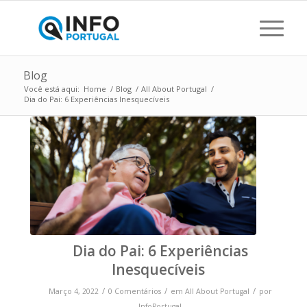
Blog
Você está aqui:
Home
/
Blog
/
All About Portugal
/
Dia do Pai: 6 Experiências Inesquecíveis
Dia do Pai: 6 Experiências
Inesquecíveis
/
/
/
Março 4, 2022
0 Comentários
em
All About Portugal
por
InfoPortugal