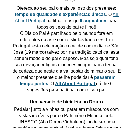
Ofereça ao seu pai o mais valioso dos presentes: 
tempo de qualidade e experiências únicas
. O 
All 
About Portugal
 partilha consigo 
6 sugestões
, para 
todos os tipos de pai (e filho)!
O Dia do Pai é partilhado pelo mundo fora em 
diferentes datas e com distintas tradições. Em 
Portugal, esta celebração coincide com o dia de São 
José (19 março) talvez por, na tradição católica, este 
ser um modelo de pai e esposo. Mas seja qual for a 
sua devoção religiosa, ou mesmo que não a tenha, 
de certeza que neste dia vai gostar de mimar o seu. E 
o melhor presente que lhe pode dar é 
passarem 
tempo juntos
! O 
All About Portugal
dá-lhe 6 
sugestões para partilhar com o seu pai.
Um passeio de bicicleta no Douro
Pedalar junto a vinhas ou parar em miradouros com 
vistas incríveis para o Património Mundial pela 
UNESCO (Alto Douro Vinhateiro), pode ser uma 