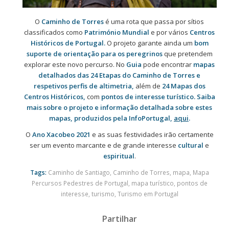
O
Caminho de Torres
é uma rota que passa por sítios
classificados como
Património Mundial
e por vários
Centros
Históricos de Portugal.
O projeto garante ainda um
bom
suporte de orientação
para os peregrinos
que pretendem
explorar este novo percurso. No
Guia
pode encontrar
mapas
detalhados das 24 Etapas do Caminho de Torres e
respetivos perfis de altimetria,
além de
24 Mapas dos
Centros Históricos,
com
pontos de interesse turístico.
Saiba
mais sobre o projeto e informação detalhada sobre estes
mapas, produzidos pela InfoPortugal,
aqui
.
O
Ano Xacobeo 2021
e as suas festividades irão certamente
ser um evento marcante e de grande interesse
cultural
e
espiritual
.
Tags:
Caminho de Santiago
,
Caminho de Torres
,
mapa
,
Mapa
Percursos Pedestres de Portugal
,
mapa turístico
,
pontos de
interesse
,
turismo
,
Turismo em Portugal
Partilhar