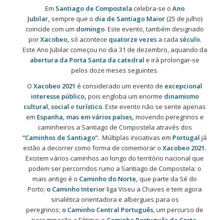
Em
Santiago de Compostela
celebra-se o
Ano
Jubilar,
sempre que o
dia de Santiago Maior
(25 de julho)
coincide com um
domingo
. Este evento, também designado
por
Xacobeo,
só acontece
quatorze vezes
a cada
século
.
Este Ano Jubilar começou no dia 31 de dezembro, aquando da
abertura da Porta Santa da catedral
e irá prolongar-se
pelos doze meses seguintes.
O
Xacobeo 2021
é considerado um evento de
excepcional
interesse público,
pois
engloba um enorme
dinamismo
cultural
,
social
e
turístico
.
Este evento não se sente apenas
em
Espanha, mas em vários países,
movendo peregrinos e
caminheiros a Santiago de Compostela através dos
“Caminhos de Santiago”.
Múltiplas iniciativas em
Portugal
já
estão a decorrer como forma de comemorar o
Xacobeo 2021
.
Existem vários caminhos ao longo do território nacional que
podem ser percorridos rumo a Santiago de Compostela: o
mais antigo é o
Caminho do Norte,
que parte da Sé do
Porto;
o Caminho Interior
liga Viseu a Chaves e tem agora
sinalética orientadora e albergues para os
peregrinos;
o Caminho Central Português
, um percurso de
peregrinação a Fátima;
o
Caminho Português da Costa
,