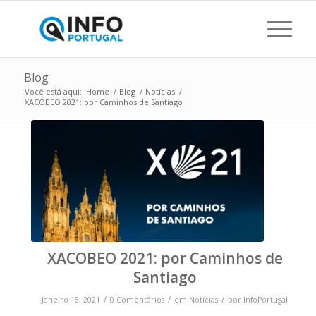
Blog
Você está aqui:
Home
/
Blog
/
Notícias
/
XACOBEO 2021: por Caminhos de Santiago
XACOBEO 2021: por Caminhos de
Santiago
/
/
/
Janeiro 15, 2021
0 Comentários
em
Notícias
por
InfoPortugal