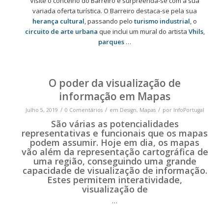
Visite o concelho do Barreiro e surpreenda-se com a sua
variada oferta turística. O Barreiro destaca-se pela sua
herança cultural
, passando pelo
turismo industrial
, o
circuito de arte urbana
que inclui um mural do artista
Vhils
,
parques
…
O poder da visualização de
informação em Mapas
/
/
/
Julho 5, 2019
0 Comentários
em
Design
,
Mapas
por
InfoPortugal
São várias as potencialidades
representativas e funcionais que os
mapas
podem assumir. Hoje em dia, os mapas
vão além da
representação cartográfica de
uma região
, conseguindo uma grande
capacidade de visualização de informação.
Estes permitem
interatividade
,
visualização de
…