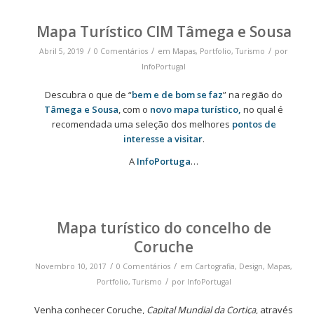
Mapa Turístico CIM Tâmega e Sousa
/
/
/
Abril 5, 2019
0 Comentários
em
Mapas
,
Portfolio
,
Turismo
por
InfoPortugal
Descubra o que de “
bem e de bom se faz
” na região do
Tâmega e Sousa
, com o
novo mapa turístico,
no qual é
recomendada uma seleção dos melhores
pontos de
interesse a visitar
.
A
InfoPortuga
…
Mapa turístico do concelho de
Coruche
/
/
Novembro 10, 2017
0 Comentários
em
Cartografia
,
Design
,
Mapas
,
/
Portfolio
,
Turismo
por
InfoPortugal
Venha conhecer Coruche,
Capital Mundial da Cortiça
, através