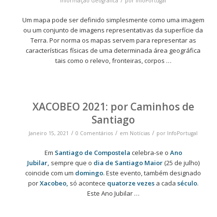
/
Informação Geográfica
por
InfoPortugal
Um mapa pode ser definido simplesmente como uma imagem
ou um conjunto de imagens representativas da superfície da
Terra. Por norma os mapas servem para representar as
características físicas de uma determinada área geográfica
tais como o relevo, fronteiras, corpos
…
XACOBEO 2021: por Caminhos de
Santiago
/
/
/
Janeiro 15, 2021
0 Comentários
em
Notícias
por
InfoPortugal
Em
Santiago de Compostela
celebra-se o
Ano
Jubilar,
sempre que o
dia de Santiago Maior
(25 de julho)
coincide com um
domingo
. Este evento, também designado
por
Xacobeo,
só acontece
quatorze vezes
a cada
século
.
Este Ano Jubilar
…