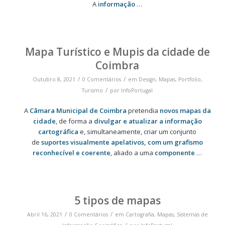
A
informação
…
Mapa Turístico e Mupis da cidade de
Coimbra
/
/
Outubro 8, 2021
0 Comentários
em
Design
,
Mapas
,
Portfolio
,
/
Turismo
por
InfoPortugal
A
Câmara Municipal de Coimbra
pretendia
novos mapas da
cidade
, de forma a
divulgar e atualizar a informação
cartográfica
e, simultaneamente, criar um conjunto
de
suportes visualmente apelativos, com um grafismo
reconhecível e coerente
, aliado a uma
componente
…
5 tipos de mapas
/
/
Abril 16, 2021
0 Comentários
em
Cartografia
,
Mapas
,
Sistemas de