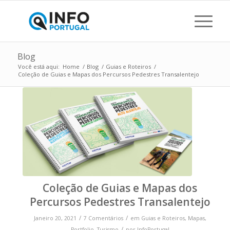
Blog
Você está aqui:
Home
/
Blog
/
Guias e Roteiros
/
Coleção de Guias e Mapas dos Percursos Pedestres Transalentejo
Coleção de Guias e Mapas dos
Percursos Pedestres Transalentejo
/
/
Janeiro 20, 2021
7 Comentários
em
Guias e Roteiros
,
Mapas
,
/
Portfolio
,
Turismo
por
InfoPortugal