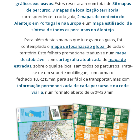
gráficos exclusivos
. Estes resultaram num total de
36 mapas
de percurso, 3 mapas de localização territorial
correspondente a cada guia,
2 mapas de contexto do
Alentejo em Portugal e na Europa
e um
mapa estilizado, de
síntese de todos os percursos no Alentejo
.
Para além destes mapas que integram os guias, foi
contemplado o
mapa de localização global
de todo o
território. Este f
olheto promocional traduz-se num
mapa
desdobrável
, c
om
cartografia atualizada
do
mapa de
estradas
, sobre o qual se localizam todos os percursos. Trata-
se de um suporte multilingue, com formato
fechado 105x215mm, para ser fácil de transportar, mas com
informação pormenorizada de cada percurso e da rede
viária
, num formato aberto de 630×430 mm.