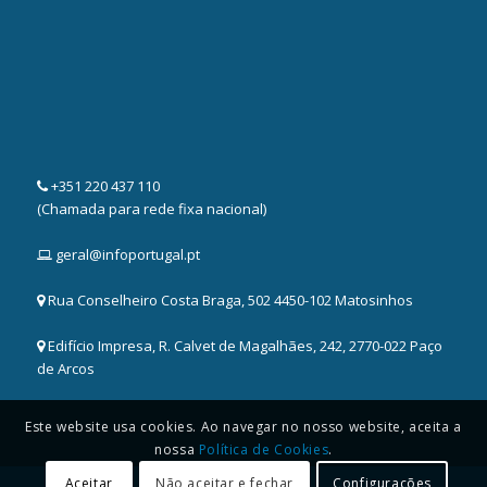
+351 220 437 110
(Chamada para rede fixa nacional)
geral@infoportugal.pt
Rua Conselheiro Costa Braga, 502 4450-102 Matosinhos
Edifício Impresa, R. Calvet de Magalhães, 242, 2770-022 Paço
de Arcos
Este website usa cookies. Ao navegar no nosso website, aceita a
nossa
Política de Cookies
.
Aceitar
Não aceitar e fechar
Configurações