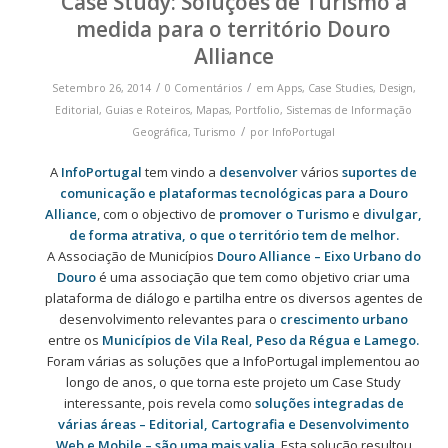
Case Study: Soluções de Turismo à
medida para o território Douro
Alliance
/
/
Setembro 26, 2014
0 Comentários
em
Apps
,
Case Studies
,
Design
,
Editorial
,
Guias e Roteiros
,
Mapas
,
Portfolio
,
Sistemas de Informação
/
Geográfica
,
Turismo
por
InfoPortugal
A
InfoPortugal
tem vindo a
desenvolver
vários
suportes de
comunicação e plataformas tecnológicas para a Douro
Alliance
, com o objectivo de
promover o Turismo
e
divulgar,
de forma atrativa, o que o território tem de melhor.
A Associação de Municípios
Douro Alliance – Eixo Urbano do
Douro
é uma associação que tem como objetivo criar uma
plataforma de diálogo e partilha entre os diversos agentes de
desenvolvimento relevantes para o
crescimento urbano
entre os
Municípios de Vila Real, Peso da Régua e Lamego.
Foram várias as soluções que a InfoPortugal implementou ao
longo de anos, o que torna este projeto um Case Study
interessante, pois revela como
soluções integradas de
várias áreas – Editorial, Cartografia e Desenvolvimento
Web e Mobile – são uma mais valia
. Esta solução resultou