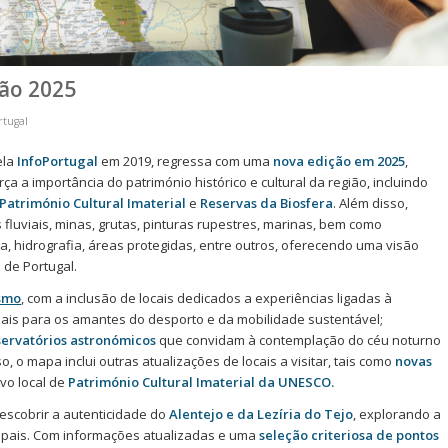
ção 2025
rtugal
ela
InfoPortugal
em 2019, regressa com uma
nova edição em 2025
,
rça a importância do património histórico e cultural da região, incluindo
Património Cultural Imaterial
e
Reservas da Biosfera
. Além disso,
s fluviais, minas, grutas, pinturas rupestres, marinas, bem como
, hidrografia, áreas protegidas, entre outros, oferecendo uma visão
 de Portugal.
ismo
, com a inclusão de locais dedicados a experiências ligadas à
deais para os amantes do desporto e da mobilidade sustentável;
ervatórios astronómicos
que convidam à contemplação do céu noturno
o, o mapa inclui outras atualizações de locais a visitar, tais como
novas
o local de
Património Cultural Imaterial da UNESCO.
escobrir a autenticidade do
Alentejo e da Lezíria do Tejo
, explorando a
ipais. Com informações atualizadas e uma
seleção criteriosa de pontos