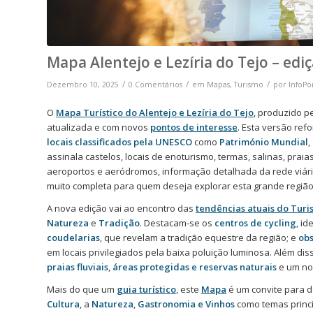
Mapa Alentejo e Lezíria do Tejo – edi
/
/
/
Dezembro 10, 2025
0 Comentários
em
Mapas
,
Turismo
por
InfoPo
O
Mapa Turístico do Alentejo e Lezíria do Tejo
, produzido p
atualizada e com novos
pontos de interesse
. Esta versão refo
locais classificados pela UNESCO
como
Património Mundial
,
assinala castelos, locais de enoturismo, termas, salinas, praia
aeroportos e aeródromos, informação detalhada da rede viária
muito completa para quem deseja explorar esta grande região
A nova edição vai ao encontro das
tendências atuais do Tur
Natureza
e
Tradição
. Destacam-se os
centros de cycling
, i
coudelarias
, que revelam a tradição equestre da região; e
obs
em locais privilegiados pela baixa poluição luminosa. Além diss
praias fluviais
,
áreas protegidas e reservas naturais
e um nov
Mais do que um
guia turístico
, este
Mapa
é um convite para d
Cultura
, a
Natureza
,
Gastronomia e Vinhos
como temas princ