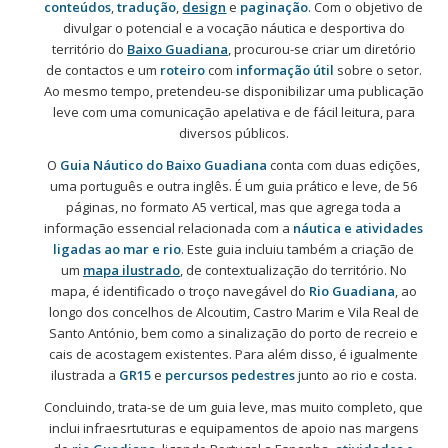
conteúdos
,
tradução
,
design
e
paginação
. Com o objetivo de
divulgar o potencial e a vocação náutica e desportiva do
território do
Baixo Guadiana
, procurou-se criar um diretório
de contactos e um
roteiro
com
informação útil
sobre o setor.
Ao mesmo tempo, pretendeu-se disponibilizar uma publicação
leve com uma comunicação apelativa e de fácil leitura, para
diversos públicos.
O
Guia Náutico do Baixo Guadiana
conta com duas edições,
uma português e outra inglês. É um guia prático e leve, de 56
páginas, no formato A5 vertical, mas que agrega toda a
informação essencial relacionada com a
náutica e atividades
ligadas ao mar e rio
. Este guia incluiu também a criação de
um
mapa ilustrado
, de contextualização do território. No
mapa, é identificado o troço navegável do
Rio Guadiana
, ao
longo dos concelhos de Alcoutim, Castro Marim e Vila Real de
Santo António, bem como a sinalização do porto de recreio e
cais de acostagem existentes. Para além disso, é igualmente
ilustrada a
GR15
e
percursos pedestres
junto ao rio e costa.
Concluindo, trata-se de um guia leve, mas muito completo, que
inclui infraesrtuturas e equipamentos de apoio nas margens