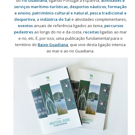
do
rio Guadiana
, ligando Portugal a Espanha,
atividades e
serviços marítimo-turísticas
,
desportos náuticos
,
formação
e ensino
,
património cultural e natural
,
pesca tradicional e
desportiva
, a
indústria do Sal
e atividades complementares,
eventos
anuais de referência ligados ao tema,
percursos
pedestres
ao longo do rio e da costa,
receitas
ligadas ao mar
e rio, etc. É, por isso, uma publicação fundamental para o
território do
Baixo Guadiana
, que vive desta ligação intensa
ao mar e ao rio Guadiana.