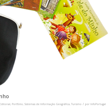
inho
/
Editorial
,
Portfolio
,
Sistemas de Informação Geográfica
,
Turismo
por
InfoPortugal