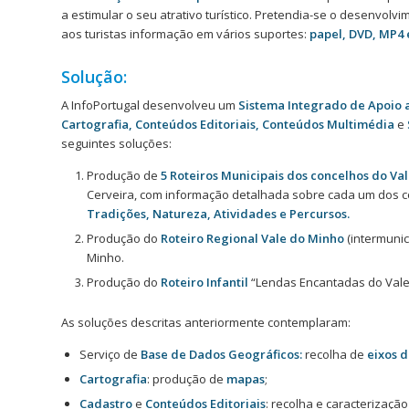
a estimular o seu atrativo turístico. Pretendia-se o desenvol
aos turistas informação em vários suportes:
papel, DVD, MP4 
Solução:
A InfoPortugal desenvolveu um
Sistema Integrado de Apoio a 
Cartografia, Conteúdos Editoriais, Conteúdos Multimédia
e
seguintes soluções:
Produção de
5
Roteiros Municipais dos concelhos do Va
Cerveira, com informação detalhada sobre cada um dos c
Tradições, Natureza, Atividades e Percursos.
Produção do
Roteiro Regional Vale do Minho
(intermunic
Minho.
Produção do
Roteiro Infantil
“Lendas Encantadas do Vale
As soluções descritas anteriormente contemplaram:
Serviço de
Base de Dados Geográficos:
recolha de
eixos d
Cartografia
: produção de
mapas
;
Cadastro
e
Conteúdos Editoriais
: recolha e caracterizaçã