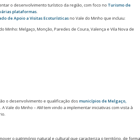
ntar o desenvolvimento turístico da região, com foco no
Turismo de
várias plataformas
.
o de Apoio a Visitas Ecoturísticas
no Vale do Minho que incluiu:
do Minho: Melgaço, Monção, Paredes de Coura, Valença e Vila Nova de
o o desenvolvimento e qualificação dos
municípios de Melgaço,
a
. A Vale do Minho – AM tem vindo a implementar iniciativas com vista à
rio.
ver o património natural e cultural que caracteriza o território, de form