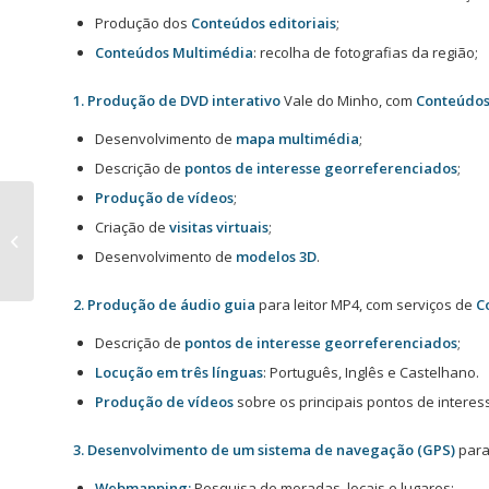
Produção dos
Conteúdos editoriais
;
Conteúdos Multimédia
: recolha de fotografias da região;
1. Produção de DVD interativo
Vale do Minho, com
Conteúdos 
Desenvolvimento de
mapa multimédia
;
Descrição de
pontos de interesse georreferenciados
;
Produção de vídeos
;
Criação de
visitas virtuais
;
Software open source conquista
lugar na InfoPortugal
Desenvolvimento de
modelos 3D
.
2. Produção de áudio guia
para leitor MP4, com serviços de
Co
Descrição de
pontos de interesse georreferenciados
;
Locução em três línguas
: Português, Inglês e Castelhano.
Produção de vídeos
sobre os principais pontos de interes
3. Desenvolvimento de um sistema de navegação (GPS)
para
Webmapping:
Pesquisa de moradas, locais e lugares;