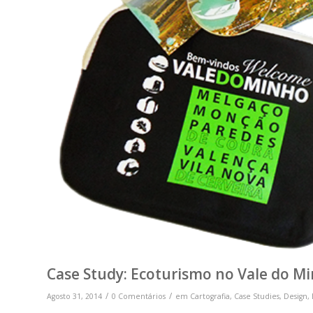
Case Study: Ecoturismo no Vale do M
/
/
Agosto 31, 2014
0 Comentários
em
Cartografia
,
Case Studies
,
Design
,