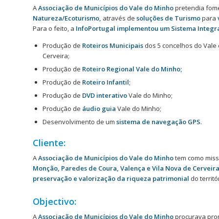
A
Associação de Municípios do Vale do Minho
pretendia fome
Natureza/Ecoturismo,
através de
soluções de Turismo
para
Para o feito, a
InfoPortugal implementou um Sistema Integrad
Produção de
Roteiros Municipais
dos 5 concelhos do Vale 
Cerveira;
Produção de
Roteiro Regional Vale do Minho;
Produção de
Roteiro Infantil
;
Produção de
DVD interativo
Vale do Minho;
Produção de
áudio guia
Vale do Minho;
Desenvolvimento de um
sistema de navegação GPS
.
Cliente:
A
Associação de Municípios do Vale do Minho
tem como missã
Monção, Paredes de Coura, Valença e Vila Nova de Cerveir
preservação e valorização da riqueza patrimonial
do territó
Objectivo:
A
Associação de Municípios do Vale do Minho
procurava promo