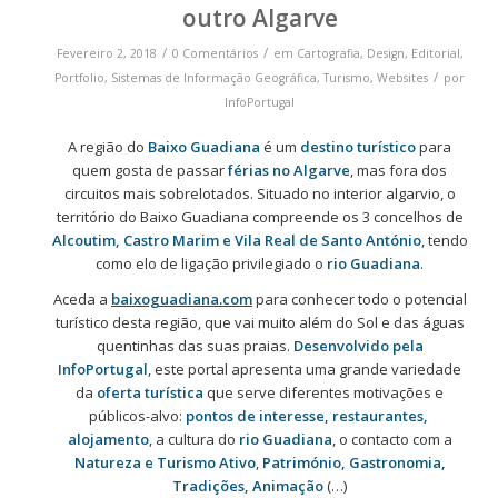
outro Algarve
/
/
Fevereiro 2, 2018
0 Comentários
em
Cartografia
,
Design
,
Editorial
,
/
Portfolio
,
Sistemas de Informação Geográfica
,
Turismo
,
Websites
por
InfoPortugal
A região do
Baixo Guadiana
é um
destino turístico
para
quem gosta de passar
férias no Algarve
, mas fora dos
circuitos mais sobrelotados. Situado no interior algarvio, o
território do Baixo Guadiana compreende os 3 concelhos de
Alcoutim, Castro Marim e Vila Real de Santo António
, tendo
como elo de ligação privilegiado o
rio Guadiana
.
Aceda a
baixoguadiana.com
para conhecer todo o potencial
turístico desta região, que vai muito além do Sol e das águas
quentinhas das suas praias.
Desenvolvido pela
InfoPortugal
, este portal apresenta uma grande variedade
da
oferta turística
que serve diferentes motivações e
públicos-alvo:
pontos de interesse, restaurantes,
alojamento
, a cultura do
rio Guadiana
, o contacto com a
Natureza e Turismo Ativo
,
Património, Gastronomia,
Tradições, Animação
(…)