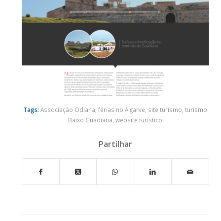
Tags:
Associação Odiana
,
férias no Algarve
,
site turismo
,
turismo
Baixo Guadiana
,
website turístico
Partilhar