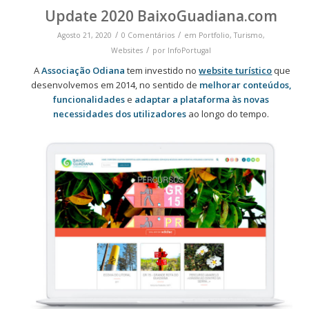
Update 2020 BaixoGuadiana.com
/
/
Agosto 21, 2020
0 Comentários
em
Portfolio
,
Turismo
,
/
Websites
por
InfoPortugal
A
Associação Odiana
tem investido no
website turístico
que
desenvolvemos em 2014, no sentido de
melhorar conteúdos,
funcionalidades
e
adaptar a plataforma às novas
necessidades dos utilizadores
ao longo do tempo.