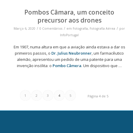
Pombos Câmara, um conceito
precursor aos drones
/
/
/
Março 6, 2020
0 Comentários
em
Fotografia
,
Fotografia Aérea
por
InfoPortugal
Em 1907, numa altura em que a aviação ainda estava a dar os
primeiros passos, o
Dr. Julius Neubronner
, um farmacêutico
alemão, apresentou um pedido de uma patente para uma
invenção insólita: o
Pombo Câmera
. Um dispositivo que …
1
2
3
4
5
Página 4 de 5