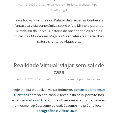
/
/
/
Abril 9, 2020
0 Comentários
em
Turismo
,
Websites
por
InfoPortugal
Já visitou os interiores do Palácio da Brejoeira? Conhece a
fantástica vista panorâmica sobre o Alto Minho a partir do
Miradouro do Cervo? Gostaria de passear pelas aldeias
típicas nas Montanhas Mágicas? Ou prefere as maravilhas
naturais junto ao Alqueva,
…
Realidade Virtual: viajar sem sair de
casa
/
/
/
Abril 3, 2020
0 Comentários
em
Turismo
por
InfoPortugal
Hoje em dia é possível visitar inúmeros
pontos de interesse
turísticos
sem sair de casa. A tecnologia atual permite-nos
explorar
visitas virtuais
, onde observamos edifícios, cidades
e mesmo regiões, como se estivéssemos no próprio local.
Fotografias e vídeos 360º,
…