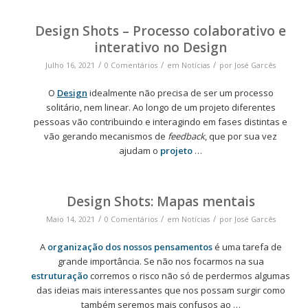
Design Shots – Processo colaborativo e
interativo no Design
/
/
/
Julho 16, 2021
0 Comentários
em
Notícias
por
José Garcês
O
Design
idealmente não precisa de ser um processo
solitário, nem linear. Ao longo de um projeto diferentes
pessoas vão contribuindo e interagindo em fases distintas e
vão gerando mecanismos de
feedback
, que por sua vez
ajudam o
projeto
…
Design Shots: Mapas mentais
/
/
/
Maio 14, 2021
0 Comentários
em
Notícias
por
José Garcês
A
organização dos nossos pensamentos
é uma tarefa de
grande importância. Se não nos focarmos na sua
estruturação
corremos o risco não só de perdermos algumas
das ideias mais interessantes que nos possam surgir como
também seremos mais confusos ao
…