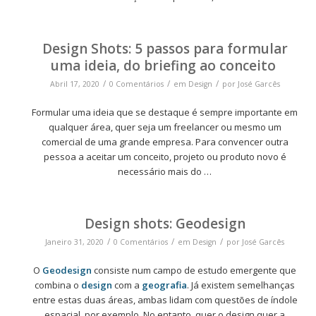
Design Shots: 5 passos para formular
uma ideia, do briefing ao conceito
/
/
/
Abril 17, 2020
0 Comentários
em
Design
por
José Garcês
Formular uma ideia que se destaque é sempre importante em
qualquer área, quer seja um freelancer ou mesmo um
comercial de uma grande empresa. Para convencer outra
pessoa a aceitar um conceito, projeto ou produto novo é
necessário mais do
…
Design shots: Geodesign
/
/
/
Janeiro 31, 2020
0 Comentários
em
Design
por
José Garcês
O
Geodesign
consiste num campo de estudo emergente que
combina o
design
com a
geografia
. Já existem semelhanças
entre estas duas áreas, ambas lidam com questões de índole
espacial, por exemplo. No entanto, quer o design quer a