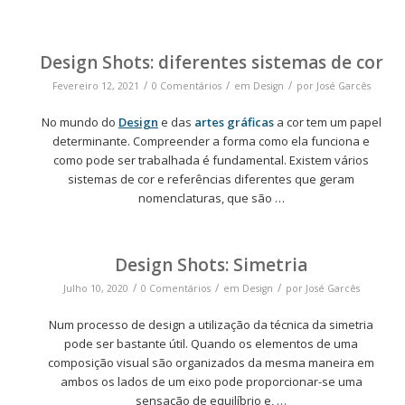
Design Shots: diferentes sistemas de cor
/
/
/
Fevereiro 12, 2021
0 Comentários
em
Design
por
José Garcês
No mundo do
Design
e das
artes gráficas
a cor tem um papel
determinante. Compreender a forma como ela funciona e
como pode ser trabalhada é fundamental. Existem vários
sistemas de cor e referências diferentes que geram
nomenclaturas, que são
…
Design Shots: Simetria
/
/
/
Julho 10, 2020
0 Comentários
em
Design
por
José Garcês
Num processo de design a utilização da técnica da simetria
pode ser bastante útil. Quando os elementos de uma
composição visual são organizados da mesma maneira em
ambos os lados de um eixo pode proporcionar-se uma
sensação de equilíbrio e,
…