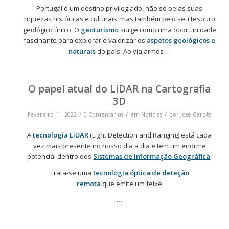
Portugal é um destino privilegiado, não só pelas suas
riquezas históricas e culturais, mas também pelo seu tesouro
geológico único. O
geoturismo
surge como uma oportunidade
fascinante para explorar e valorizar os
aspetos geológicos e
naturais
do país. Ao viajarmos …
O papel atual do LiDAR na Cartografia
3D
/
/
/
Fevereiro 11, 2022
0 Comentários
em
Notícias
por
José Garcês
A
tecnologia LiDAR
(Light Detection and Ranging) está cada
vez mais presente no nosso dia a dia e tem um enorme
potencial dentro dos
Sistemas de Informação Geográfica
.
Trata-se uma
tecnologia óptica de deteção
remota
que emite um feixe
…