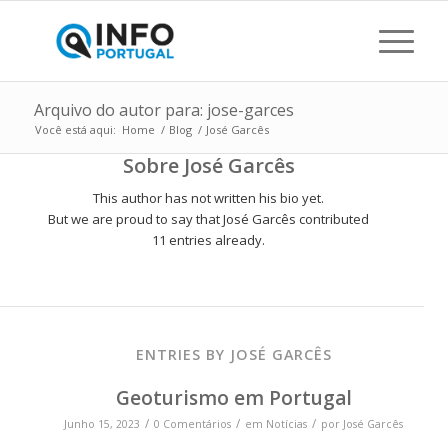
Arquivo do autor para: jose-garces
Você está aqui:
Home
/
Blog
/
José Garcês
Sobre
José Garcês
This author has not written his bio yet.
But we are proud to say that
José Garcês
contributed
11 entries already.
ENTRIES BY JOSÉ GARCÊS
Geoturismo em Portugal
/
/
/
Junho 15, 2023
0 Comentários
em
Notícias
por
José Garcês