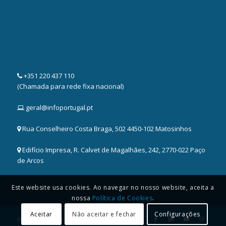
+351 220 437 110
(Chamada para rede fixa nacional)
geral@infoportugal.pt
Rua Conselheiro Costa Braga, 502 4450-102 Matosinhos
Edifício Impresa, R. Calvet de Magalhães, 242, 2770-022 Paço
de Arcos
Este website usa cookies. Ao navegar no nosso website, aceita a
nossa
Política de Cookies
.
Aceitar
Não aceitar e fechar
Configurações
© 2025 Copyright -
InfoPortugal S.A.