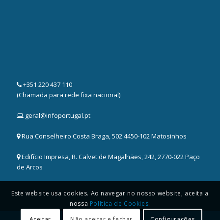
+351 220 437 110
(Chamada para rede fixa nacional)
geral@infoportugal.pt
Rua Conselheiro Costa Braga, 502 4450-102 Matosinhos
Edifício Impresa, R. Calvet de Magalhães, 242, 2770-022 Paço
de Arcos
Este website usa cookies. Ao navegar no nosso website, aceita a
nossa
Política de Cookies
.
Aceitar
Não aceitar e fechar
Configurações