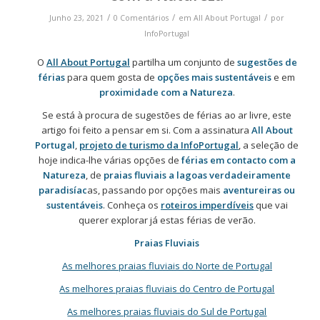
/
/
/
Junho 23, 2021
0 Comentários
em
All About Portugal
por
InfoPortugal
O
All About Portugal
partilha um conjunto de
sugestões de
férias
para quem gosta de
opções mais sustentáveis
e em
proximidade com a Natureza
.
Se está à procura de sugestões de férias ao ar livre, este
artigo foi feito a pensar em si. Com a assinatura
All About
Portugal
,
projeto de turismo da InfoPortugal
, a seleção de
hoje indica-lhe várias opções de
férias em contacto com a
Natureza
, de
praias fluviais a lagoas verdadeiramente
paradisíac
as, passando por opções mais
aventureiras ou
sustentáveis
. Conheça os
roteiros imperdíveis
que vai
querer explorar já estas férias de verão.
Praias Fluviais
As melhores praias fluviais do Norte de Portugal
As melhores praias fluviais do Centro de Portugal
As melhores praias fluviais do Sul de Portugal