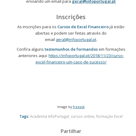
enviando um email para
geral@infoportugal.pt
Inscrições
As inscrições para os
Cursos de Excel Financeiro
já estão
abertas e podem ser feitas através do
email
geral@infoportugal.pt
.
Confira alguns
testemunhos de formandos
em formações
anteriores aqui:
https://infoportugal.pt/2018/11/23/curso-
excel-financeiro-um-caso-de-sucesso/
Image by
freepik
Tags:
Academia InfoPortugal
,
cursos online
,
formação Excel
Partilhar