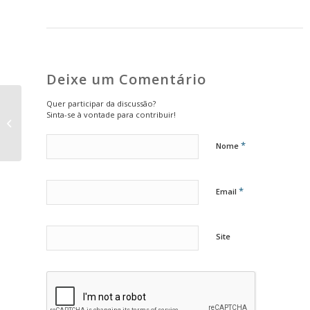
Deixe um Comentário
Fix My Street: sistema
Quer participar da discussão?
Sinta-se à vontade para contribuir!
de feedback
georreferenciado para
*
Municípios
Nome
*
Email
Site