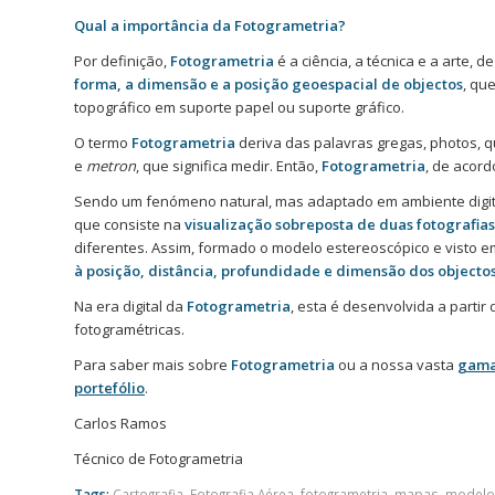
Qual a importância da Fotogrametria?
Por definição,
Fotogrametria
é a ciência, a técnica e a arte, d
forma, a dimensão e a posição geoespacial de objectos
, qu
topográfico em suporte papel ou suporte gráfico.
O termo
Fotogrametria
deriva das palavras gregas, photos, qu
e
metron
, que significa medir. Então,
Fotogrametria
, de acord
Sendo um fenómeno natural, mas adaptado em ambiente digita
que consiste na
visualização sobreposta de duas fotografias
diferentes. Assim, formado o modelo estereoscópico e visto e
à posição, distância, profundidade e dimensão dos objectos
Na era digital da
Fotogrametria
, esta é desenvolvida a partir 
fotogramétricas.
Para saber mais sobre
Fotogrametria
ou a nossa vasta
gama
portefólio
.
Carlos Ramos
Técnico de Fotogrametria
Tags:
Cartografia
,
Fotografia Aérea
,
fotogrametria
,
mapas
,
modelos