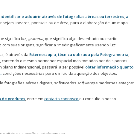
e
identificar e adquirir através de fotografias aéreas ou terrestres
,
a
er sejam lineares, pontuais ou de área, para a elaboração de um mapa
e significa luz,
gramma
, que significa algo desenhado ou escrito
o com suas origens, significaria “medir graficamente usando luz”.
l, é através da
Estereoscopia, técnica utilizada pela Fotogrametria
,
, contendo o mesmo pormenor espacial mas tomadas por dois pontos
m plano tridimensional, passará a ser possível
obter informação quanto
,
condições necessárias para o início da aquisição dos objectos.
de fotografias aéreas digitais, sofisticados
softwares
e modernas estaçõe
 de produtos
, entre em
contacto connosco
ou consulte o nosso
 digitais de superfície
,
ortofotomapa