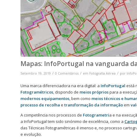
Mapas: InfoPortugal na vanguarda d
/
/
/
Setembro 19, 2019
0 Comentários
em
Fotografia Aérea
por
InfoPo
Uma marca diferenciadora na era digital: a
InfoPortugal
está 
Fotogramétricos
, dispondo de
meios próprios
para a execuçã
modernos equipamentos
, bem como
meios técnicos e huma
processo de recolha
e
transformação da informação
em
val
A competência nos processos de
Fotogrametri
a e na execuç
a InfoPortugal tem sido sinónimo de excelência, como a
Cartog
das Técnicas Fotogramétricas é imenso e, no processo cartog
e evolução.