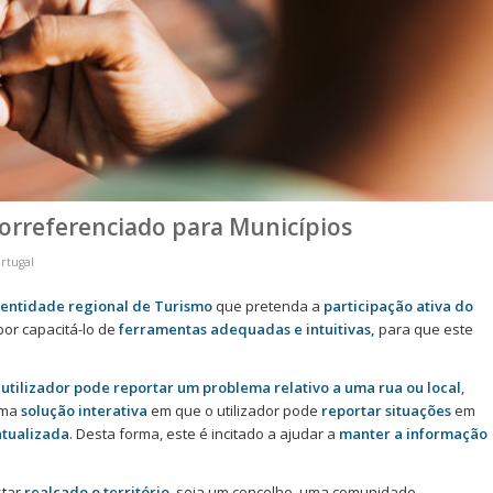
eorreferenciado para Municípios
rtugal
entidade regional de Turismo
que pretenda a
participação ativa do
por capacitá-lo de
ferramentas adequadas e intuitivas,
para que este
o
utilizador pode reportar um problema relativo a uma rua ou local
,
uma
solução interativa
em que o utilizador pode
reportar situações
em
atualizada
. Desta forma, este é incitado a ajudar a
manter a informação
star
realçado o território
, seja um concelho, uma comunidade