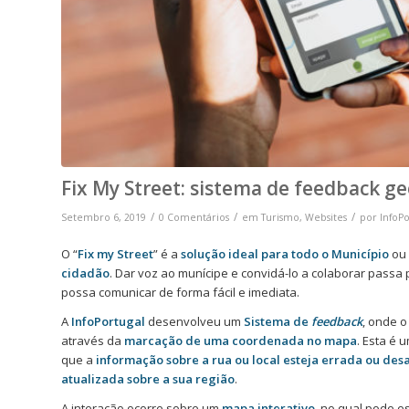
Fix My Street: sistema de feedback g
/
/
/
Setembro 6, 2019
0 Comentários
em
Turismo
,
Websites
por
InfoPo
O “
Fix my Street
” é a
solução ideal para todo o Município
ou
cidadão
. Dar voz ao munícipe e convidá-lo a colaborar passa 
possa comunicar de forma fácil e imediata.
A
InfoPortugal
desenvolveu um
Sistema de
feedback
, onde 
através da
marcação de uma coordenada no mapa
. Esta é 
que a
informação sobre a rua ou local esteja errada ou des
atualizada sobre a sua região
.
A interação ocorre sobre um
mapa interativo
, no qual pode e