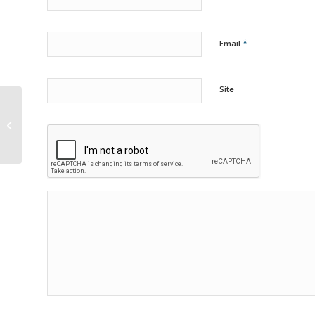
*
Email
Site
Ortofotomapas: 7
aplicações que vão
além da visualização
da superfície...