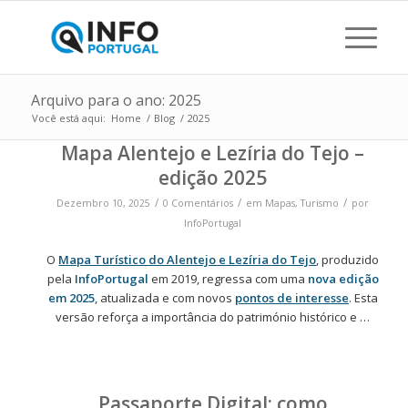
Arquivo para o ano: 2025
Você está aqui:
Home
/
Blog
/
2025
Mapa Alentejo e Lezíria do Tejo –
edição 2025
/
/
/
Dezembro 10, 2025
0 Comentários
em
Mapas
,
Turismo
por
InfoPortugal
O
Mapa Turístico do Alentejo e Lezíria do Tejo
, produzido
pela
InfoPortugal
em 2019, regressa com uma
nova edição
em 2025
, atualizada e com novos
pontos de interesse
. Esta
versão reforça a importância do património histórico e …
Passaporte Digital: como