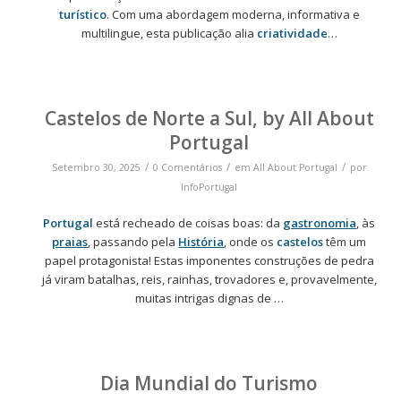
turístico
. Com uma abordagem moderna, informativa e
multilingue, esta publicação alia
criatividade
…
Castelos de Norte a Sul, by All About
Portugal
/
/
/
Setembro 30, 2025
0 Comentários
em
All About Portugal
por
InfoPortugal
Portugal
está recheado de coisas boas: da
gastronomia
, às
praias
, passando pela
História
, onde os
castelos
têm um
papel protagonista! Estas imponentes construções de pedra
já viram batalhas, reis, rainhas, trovadores e, provavelmente,
muitas intrigas dignas de …
Dia Mundial do Turismo