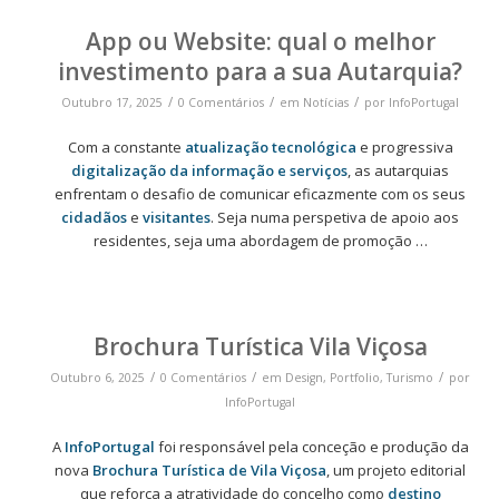
App ou Website: qual o melhor
investimento para a sua Autarquia?
/
/
/
Outubro 17, 2025
0 Comentários
em
Notícias
por
InfoPortugal
Com a constante
atualização tecnológica
e progressiva
digitalização da informação e serviços
, as autarquias
enfrentam o desafio de comunicar eficazmente com os seus
cidadãos
e
visitantes
. Seja numa perspetiva de apoio aos
residentes, seja uma abordagem de promoção …
Brochura Turística Vila Viçosa
/
/
/
Outubro 6, 2025
0 Comentários
em
Design
,
Portfolio
,
Turismo
por
InfoPortugal
A
InfoPortugal
foi responsável pela conceção e produção da
nova
Brochura Turística de Vila Viçosa
, um projeto editorial
que reforça a atratividade do concelho como
destino