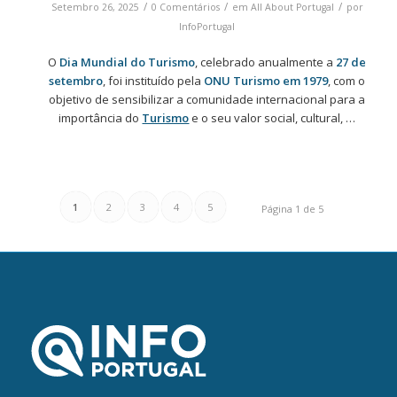
/
/
/
Setembro 26, 2025
0 Comentários
em
All About Portugal
por
InfoPortugal
O
Dia Mundial do Turismo
, celebrado anualmente a
27 de
setembro
, foi instituído pela
ONU Turismo em 1979
, com o
objetivo de sensibilizar a comunidade internacional para a
importância do
Turismo
e o seu valor social, cultural, …
1
2
3
4
5
Página 1 de 5