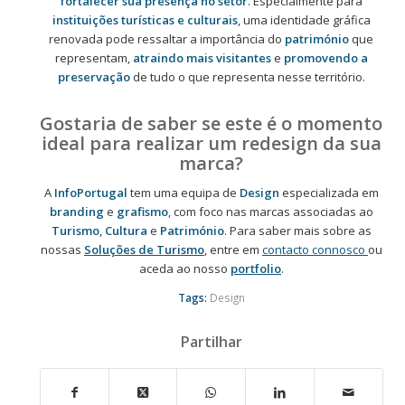
fortalecer sua presença no setor
. Especialmente para
instituições turísticas e culturais
, uma identidade gráfica
renovada pode ressaltar a importância do
património
que
representam,
atraindo mais visitantes
e
promovendo a
preservação
de tudo o que representa nesse território.
Gostaria de saber se este é o momento
ideal para realizar um redesign da sua
marca?
A
InfoPortugal
tem uma equipa de
Design
especializada em
branding
e
grafismo
, com foco nas marcas associadas ao
Turismo
,
Cultura
e
Património
. Para saber mais sobre as
nossas
Soluções de Turismo
, entre em
contacto connosco
ou
aceda ao nosso
portfolio
.
Tags:
Design
Partilhar