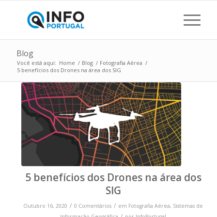
Blog
Você está aqui:
Home
/
Blog
/
Fotografia Aérea
/
5 benefícios dos Drones na área dos SIG
5 benefícios dos Drones na área dos
SIG
/
/
Outubro 16, 2020
0 Comentários
em
Fotografia Aérea
,
Sistemas de
/
Informação Geográfica
por
InfoPortugal