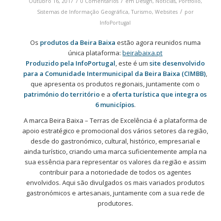
/
/
Outubro 16, 2017
0 Comentários
em
Design
,
Notícias
,
Portfolio
,
/
Sistemas de Informação Geográfica
,
Turismo
,
Websites
por
InfoPortugal
Os
produtos da Beira Baixa
estão agora reunidos numa
única plataforma:
beirabaixa.pt
Produzido pela InfoPortugal
, este é um
site desenvolvido
para a Comunidade Intermunicipal da Beira Baixa (CIMBB)
,
que apresenta os produtos regionais, juntamente com o
património do território
e a
oferta turística que integra os
6 municípios
.
A marca Beira Baixa – Terras de Excelência é a plataforma de
apoio estratégico e promocional dos vários setores da região,
desde do gastronómico, cultural, histórico, empresarial e
ainda turístico, criando uma marca suficientemente ampla na
sua essência para representar os valores da região e assim
contribuir para a notoriedade de todos os agentes
envolvidos. Aqui são divulgados os mais variados produtos
gastronómicos e artesanais, juntamente com a sua rede de
produtores.