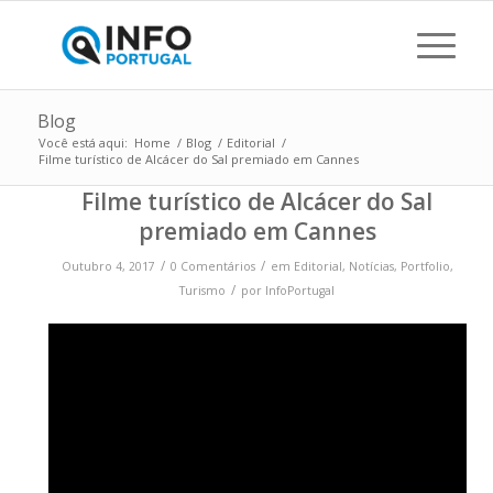
Blog
Você está aqui:
Home
/
Blog
/
Editorial
/
Filme turístico de Alcácer do Sal premiado em Cannes
Filme turístico de Alcácer do Sal
premiado em Cannes
/
/
Outubro 4, 2017
0 Comentários
em
Editorial
,
Notícias
,
Portfolio
,
/
Turismo
por
InfoPortugal