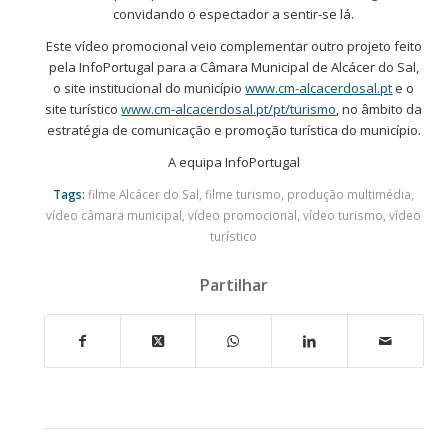
convidando o espectador a sentir-se lá.
Este vídeo promocional veio complementar outro projeto feito
pela InfoPortugal para a Câmara Municipal de Alcácer do Sal,
o site institucional do município
www.cm-alcacerdosal.pt
e o
site turístico
www.cm-alcacerdosal.pt/pt/turismo
, no âmbito da
estratégia de comunicação e promoção turística do município.
A equipa InfoPortugal
Tags:
filme Alcácer do Sal
,
filme turismo
,
produção multimédia
,
vídeo câmara municipal
,
vídeo promocional
,
vídeo turismo
,
vídeo
turístico
Partilhar