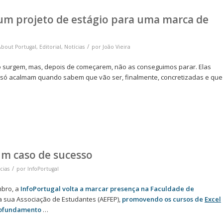
 um projeto de estágio para uma marca de
/
About Portugal
,
Editorial
,
Notícias
por
João Vieira
 surgem, mas, depois de começarem, não as conseguimos parar. Elas
só acalmam quando sabem que vão ser, finalmente, concretizadas e que
um caso de sucesso
/
cias
por
InfoPortugal
bro, a
InfoPortugal volta a marcar presença na Faculdade de
a sua Associação de Estudantes (AEFEP),
promovendo os cursos de
Excel
profundamento
…