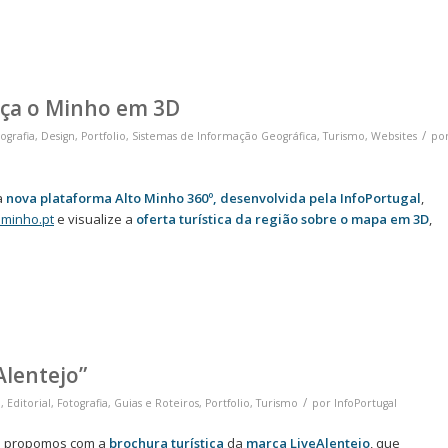
eça o Minho em 3D
/
ografia
,
Design
,
Portfolio
,
Sistemas de Informação Geográfica
,
Turismo
,
Websites
po
a
nova plataforma Alto Minho 360º, desenvolvida pela InfoPortugal
,
ominho.pt
e visualize a
oferta turística da região sobre o mapa em 3D
,
Alentejo”
/
n
,
Editorial
,
Fotografia
,
Guias e Roteiros
,
Portfolio
,
Turismo
por
InfoPortugal
e propomos com a
brochura turística
da
marca LiveAlentejo
, que