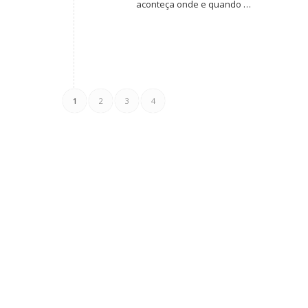
aconteça onde e quando …
1
2
3
4