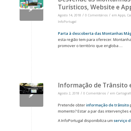
Turísticos, Website e Ap
/
/
Agosto 14, 2018
0 Comentários
em
Apps
,
Ca
InfoPortugal
Parta à descoberta das Montanhas Má
esta região tem para oferecer. Montanha
promover o território que engloba …
Informação de Trânsito
/
/
Agosto 2, 2018
0 Comentários
em
Cartograf
Pretende obter
informação de trânsito
p
momento? Estar a par das intervenções 
A InfoPortugal disponibiliza um
serviço d