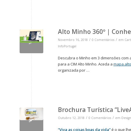
Alto Minho 360º | Conh
/
/
Novembro 16, 2018
0 Comentários
em
Cart
InfoPortugal
Descubra o Minho em 3 dimensões com 
para a CIM Alto Minho. Aceda a
mapa.alt
organizada por …
Brochura Turística “Live
/
/
Outubro 12, 2018
0 Comentários
em
Desig
“Viva as coisas boas da vida”
é o que lh