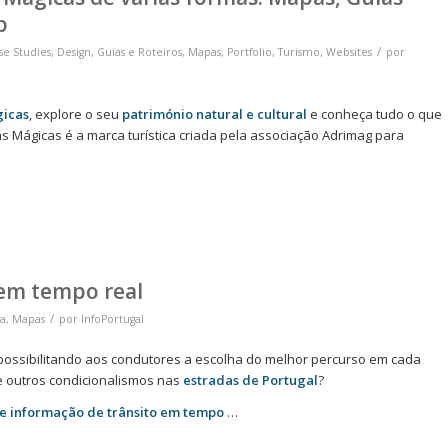
p
/
se Studies
,
Design
,
Guias e Roteiros
,
Mapas
,
Portfolio
,
Turismo
,
Websites
por
gicas
, explore o seu
património natural e cultural
e conheça tudo o que
s Mágicas é a marca turística criada pela associação Adrimag para
 em tempo real
/
ia
,
Mapas
por
InfoPortugal
ossibilitando aos condutores a escolha do melhor percurso em cada
e outros condicionalismos nas
estradas de Portugal
?
e informação de trânsito em tempo
…