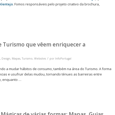
Alentejo
. Fomos responsáveis pelo projeto criativo da brochura,
e Turismo que vêem enriquecer a
/
,
Design
,
Mapas
,
Turismo
,
Websites
por
InfoPortugal
 vindo a mudar hábitos de consumo, também na área do Turismo. A forma
ncias e usufruir delas mudou, tornando ténues as barreiras entre
o, enquanto …
Mágicas de várias formas: Mapas, Guias