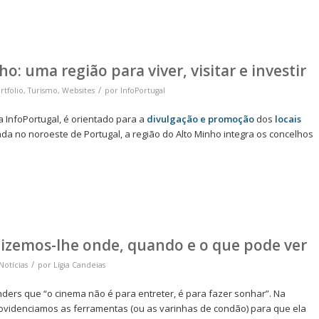
ho: uma região para viver, visitar e investir
/
rtfolio
,
Turismo
,
Websites
por
InfoPortugal
a InfoPortugal, é orientado para a
divulgação e promoção
dos
locais
ada no noroeste de Portugal, a região do Alto Minho integra os concelhos
dizemos-lhe onde, quando e o que pode ver
/
Notícias
por
Lígia Candeias
ers que “o cinema não é para entreter, é para fazer sonhar”. Na
ovidenciamos as ferramentas (ou as varinhas de condão) para que ela