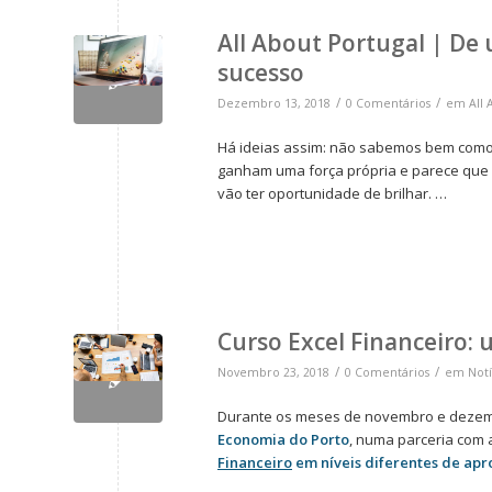
All About Portugal | De
sucesso
/
/
Dezembro 13, 2018
0 Comentários
em
All 
Há ideias assim: não sabemos bem como
ganham uma força própria e parece que 
vão ter oportunidade de brilhar. …
Curso Excel Financeiro: 
/
/
Novembro 23, 2018
0 Comentários
em
Notí
Durante os meses de novembro e dezem
Economia do Porto
, numa parceria com 
Financeiro
em níveis diferentes de a