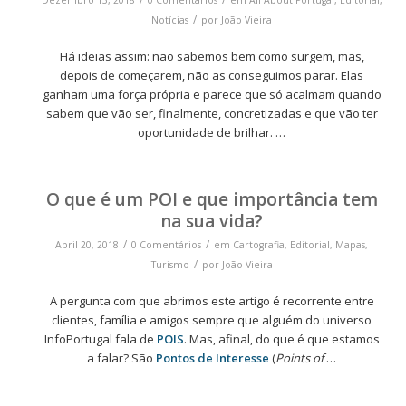
Dezembro 13, 2018
0 Comentários
em
All About Portugal
,
Editorial
,
/
Notícias
por
João Vieira
Há ideias assim: não sabemos bem como surgem, mas,
depois de começarem, não as conseguimos parar. Elas
ganham uma força própria e parece que só acalmam quando
sabem que vão ser, finalmente, concretizadas e que vão ter
oportunidade de brilhar. …
O que é um POI e que importância tem
na sua vida?
/
/
Abril 20, 2018
0 Comentários
em
Cartografia
,
Editorial
,
Mapas
,
/
Turismo
por
João Vieira
A pergunta com que abrimos este artigo é recorrente entre
clientes, família e amigos sempre que alguém do universo
InfoPortugal fala de
POIS
. Mas, afinal, do que é que estamos
a falar? São
Pontos de Interesse
(
Points of
…