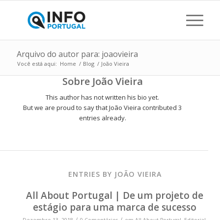
Arquivo do autor para: joaovieira
Você está aqui:
Home
/
Blog
/
João Vieira
Sobre
João Vieira
This author has not written his bio yet.
But we are proud to say that
João Vieira
contributed 3
entries already.
ENTRIES BY JOÃO VIEIRA
All About Portugal | De um projeto de
estágio para uma marca de sucesso
/
/