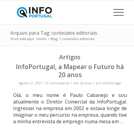
Arquivo para Tag: conteúdos editoriais
Você está aqui:
Home
/
Blog
/
conteúdos editoriais
Artigos
InfoPortugal, a Mapear o Futuro há
20 anos
/
/
/
Agosto 27, 2021
0 Comentários
em
20 anos
por
InfoPortugal
Olá, o meu nome é Paulo Cabanejo e sou
atualmente o Diretor Comercial da InfoPortugal.
Ingressei na empresa em 2002 e estava longe de
imaginar o meu percurso na empresa, quando tive
a minha entrevista de emprego numa mesa em
…