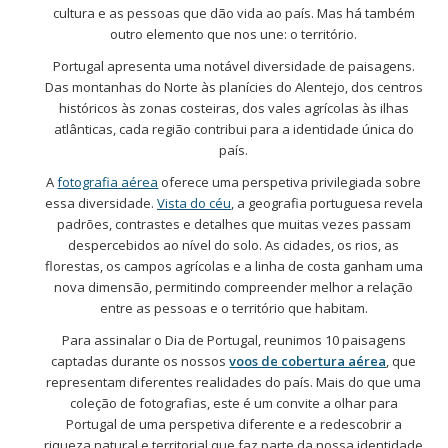
cultura e as pessoas que dão vida ao país. Mas há também
outro elemento que nos une: o território.
Portugal apresenta uma notável diversidade de paisagens.
Das montanhas do Norte às planícies do Alentejo, dos centros
históricos às zonas costeiras, dos vales agrícolas às ilhas
atlânticas, cada região contribui para a identidade única do
país.
A
fotografia aérea
oferece uma perspetiva privilegiada sobre
essa diversidade.
Vista do céu
, a geografia portuguesa revela
padrões, contrastes e detalhes que muitas vezes passam
despercebidos ao nível do solo. As cidades, os rios, as
florestas, os campos agrícolas e a linha de costa ganham uma
nova dimensão, permitindo compreender melhor a relação
entre as pessoas e o território que habitam.
Para assinalar o Dia de Portugal, reunimos 10 paisagens
captadas durante os nossos
voos de cobertura aérea
, que
representam diferentes realidades do país. Mais do que uma
coleção de fotografias, este é um convite a olhar para
Portugal de uma perspetiva diferente e a redescobrir a
riqueza natural e territorial que faz parte da nossa identidade