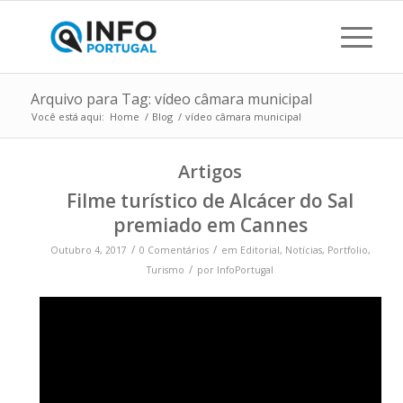
Arquivo para Tag: vídeo câmara municipal
Você está aqui:
Home
/
Blog
/
vídeo câmara municipal
Artigos
Filme turístico de Alcácer do Sal
premiado em Cannes
/
/
Outubro 4, 2017
0 Comentários
em
Editorial
,
Notícias
,
Portfolio
,
/
Turismo
por
InfoPortugal